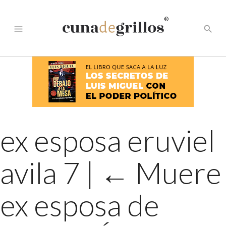
®
menu
search
ex esposa eruviel
avila 7
|
←
Muere
ex esposa de