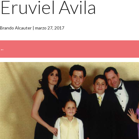
Eruviel Ávila
Brando Alcauter
|
marzo 27, 2017
←