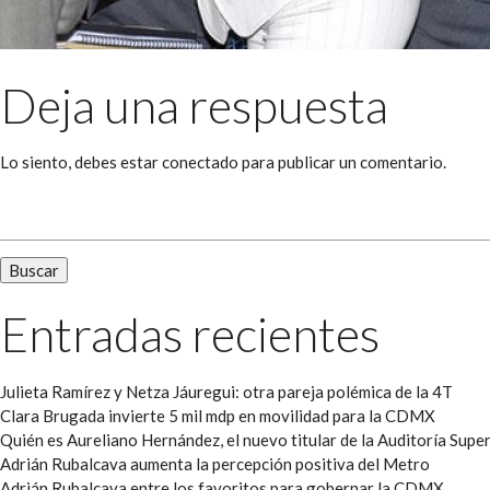
Deja una respuesta
Lo siento, debes estar
conectado
para publicar un comentario.
Buscar:
Entradas recientes
Julieta Ramírez y Netza Jáuregui: otra pareja polémica de la 4T
Clara Brugada invierte 5 mil mdp en movilidad para la CDMX
Quién es Aureliano Hernández, el nuevo titular de la Auditoría Super
Adrián Rubalcava aumenta la percepción positiva del Metro
Adrián Rubalcava entre los favoritos para gobernar la CDMX