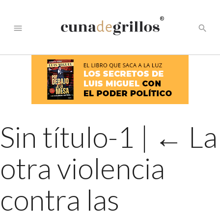
®
menu
search
Sin título-1
|
←
La
otra violencia
contra las