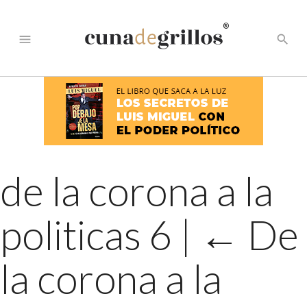
®
menu
search
de la corona a la
politicas 6
|
←
De
la corona a la