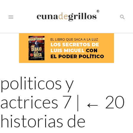
®
menu
search
politicos y
actrices 7
|
←
20
historias de