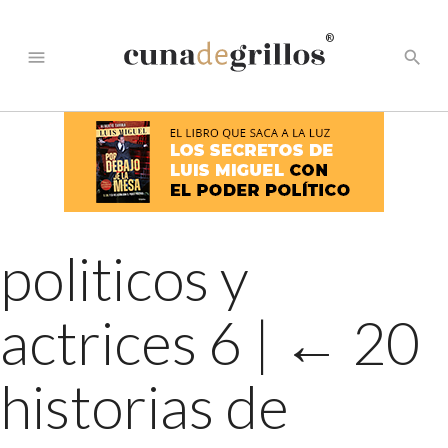
®
menu
search
politicos y
actrices 6
|
←
20
historias de