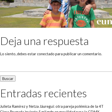
Deja una respuesta
Lo siento, debes estar
conectado
para publicar un comentario.
Buscar:
Entradas recientes
Julieta Ramírez y Netza Jáuregui: otra pareja polémica de la 4T
Clara Brugada invierte 5 mil mdp en movilidad para la CDMX