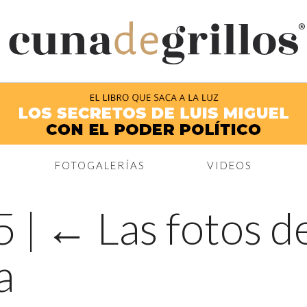
®
FOTOGALERÍAS
VIDEOS
 5
|
←
Las fotos d
a