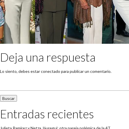
Deja una respuesta
Lo siento, debes estar
conectado
para publicar un comentario.
Buscar:
Entradas recientes
Julieta Ramírez y Netza Jáuregui: otra pareja polémica de la 4T