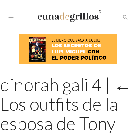
®
menu
search
dinorah gali 4
|
←
Los outfits de la
esposa de Tony