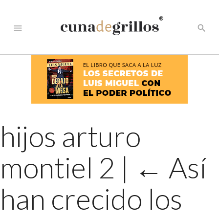
®
menu
search
hijos arturo
montiel 2
|
←
Así
han crecido los