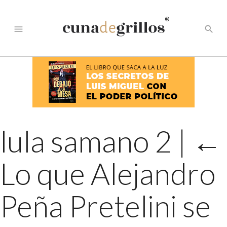
®
menu
search
lula samano 2
|
←
Lo que Alejandro
Peña Pretelini se