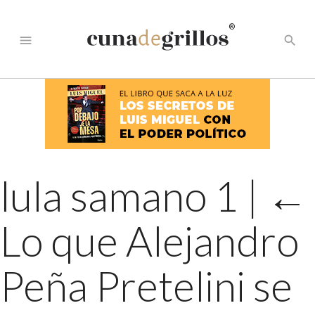
®
menu
search
lula samano 1
|
←
Lo que Alejandro
Peña Pretelini se