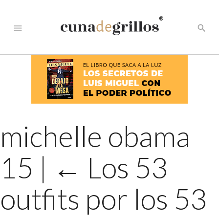
®
menu
search
michelle obama
15
|
←
Los 53
outfits por los 53