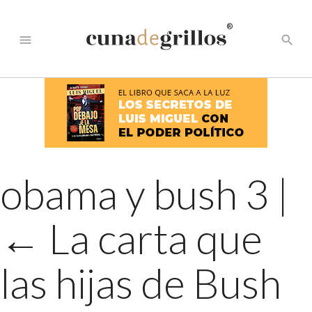
®
menu
search
obama y bush 3
|
←
La carta que
las hijas de Bush