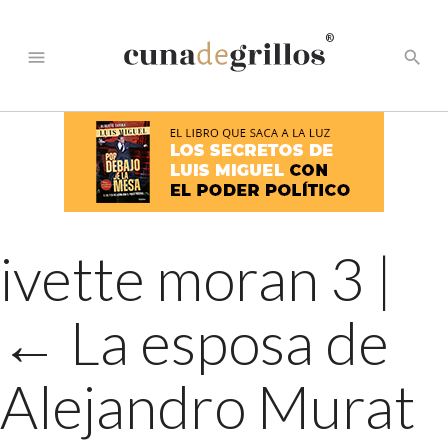
®
menu
search
ivette moran 3
|
←
La esposa de
Alejandro Murat