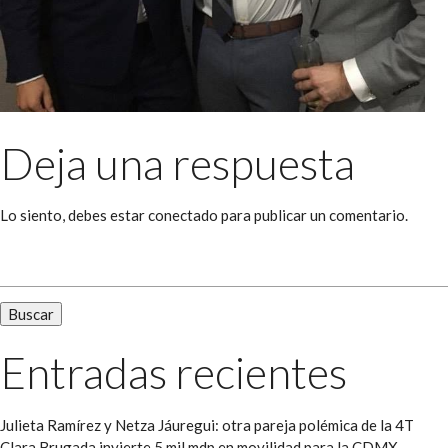
Deja una respuesta
Lo siento, debes estar
conectado
para publicar un comentario.
Buscar:
Entradas recientes
Julieta Ramírez y Netza Jáuregui: otra pareja polémica de la 4T
Clara Brugada invierte 5 mil mdp en movilidad para la CDMX