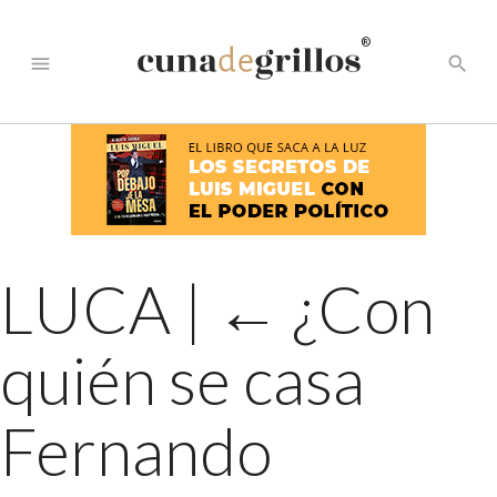
®
menu
search
LUCA
|
←
¿Con
quién se casa
Fernando