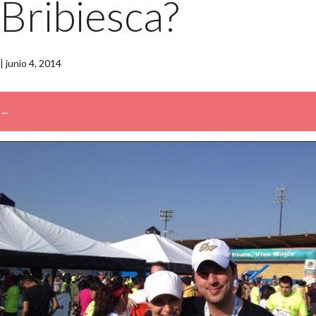
Bribiesca?
|
junio 4, 2014
←
→