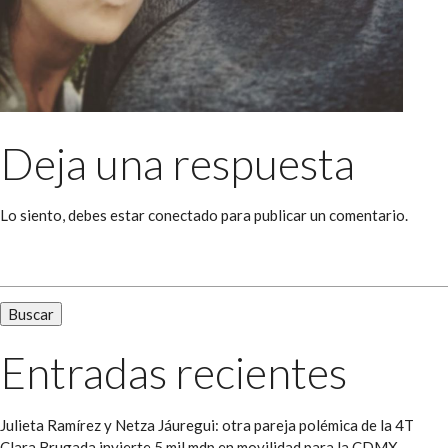
Deja una respuesta
Lo siento, debes estar
conectado
para publicar un comentario.
Buscar:
Entradas recientes
Julieta Ramírez y Netza Jáuregui: otra pareja polémica de la 4T
Clara Brugada invierte 5 mil mdp en movilidad para la CDMX