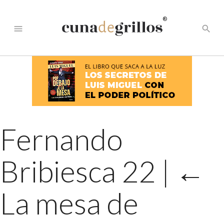
®
menu
search
Fernando
Bribiesca 22
|
←
La mesa de