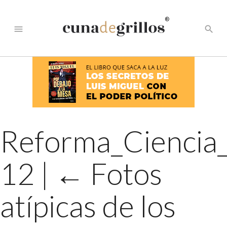
®
menu
search
Reforma_Ciencia_
12
|
←
Fotos
atípicas de los