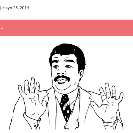
|
mayo 28, 2014
←
→