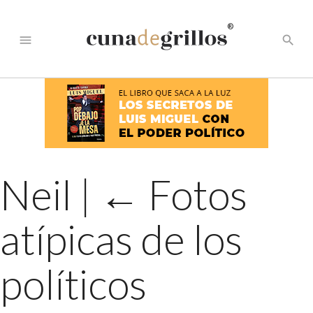
®
menu
search
Neil
|
←
Fotos
atípicas de los
políticos