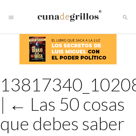
®
menu
search
13817340_1020
|
←
Las 50 cosas
que debes saber