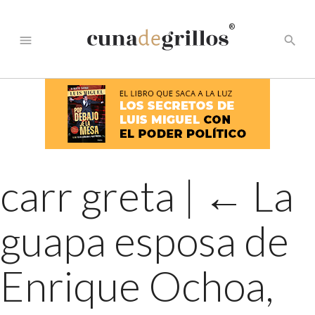
®
menu
search
carr greta
|
←
La
guapa esposa de
Enrique Ochoa,