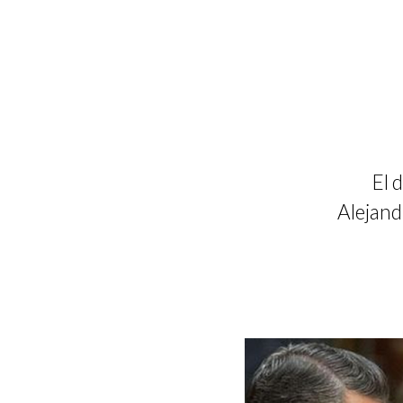
El 
Alejand