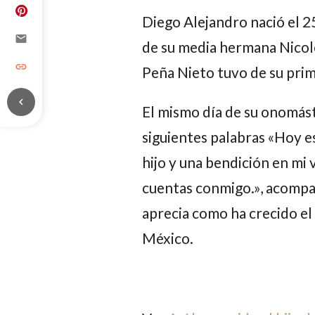
Diego
Alejandro
nació el 2
email
de su media hermana
Nicol
link
Peña Nieto
tuvo de su pri
chevron_left
El mismo día de su onomást
siguientes palabras «Hoy e
hijo y una bendición en mi
cuentas conmigo.», acompa
aprecia como ha crecido el
México.