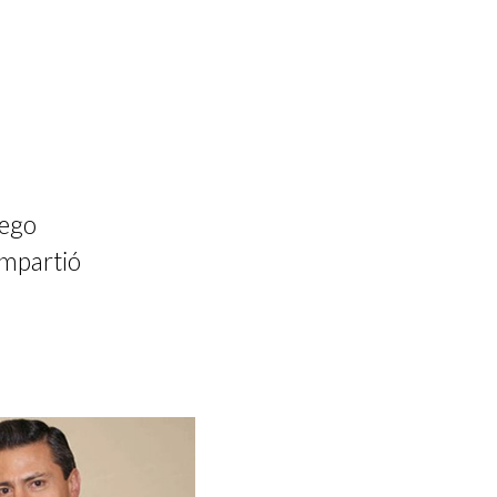
iego
ompartió