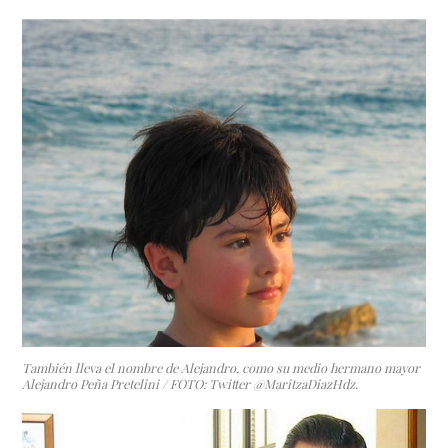
También lleva el nombre de Alejandro, como su medio hermano mayor
Alejandro Peña Pretelini / FOTO: Twitter @MaritzaDiazHdz.