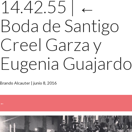
14.42.55
|
←
Boda de Santigo
Creel Garza y
Eugenia Guajardo
Brando Alcauter
|
junio 8, 2016
←
→