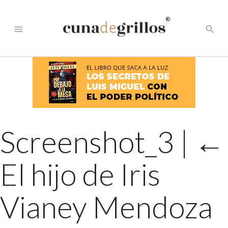
®
menu
search
Screenshot_3
|
←
El hijo de Iris
Vianey Mendoza