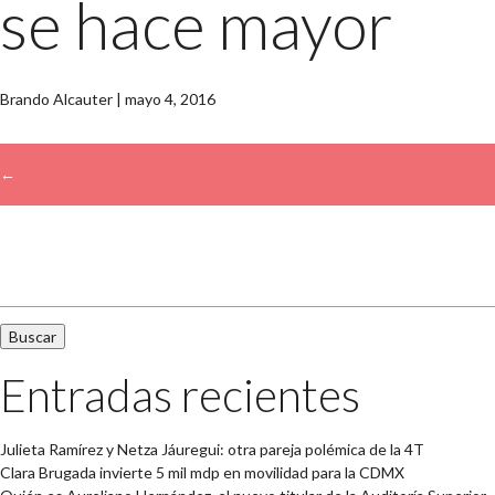
se hace mayor
Brando Alcauter
|
mayo 4, 2016
←
→
Buscar:
Entradas recientes
Julieta Ramírez y Netza Jáuregui: otra pareja polémica de la 4T
Clara Brugada invierte 5 mil mdp en movilidad para la CDMX