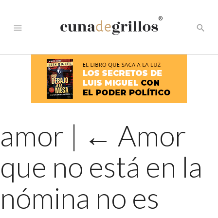
®
menu
search
amor
|
←
Amor
que no está en la
nómina no es