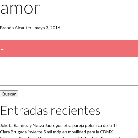
amor
Brando Alcauter
|
mayo 3, 2016
←
Buscar:
Entradas recientes
Julieta Ramírez y Netza Jáuregui: otra pareja polémica de la 4T
Clara Brugada invierte 5 mil mdp en movilidad para la CDMX