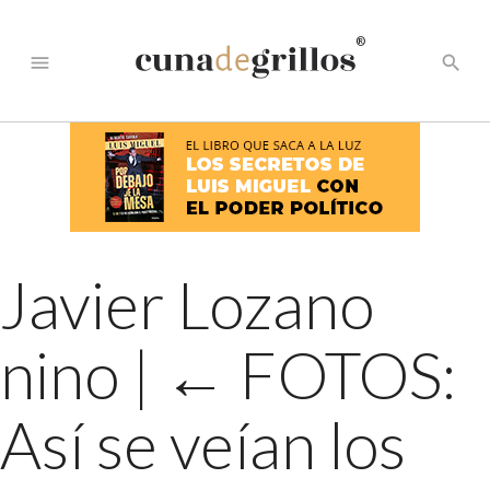
®
menu
search
Javier Lozano
nino
|
←
FOTOS:
Así se veían los