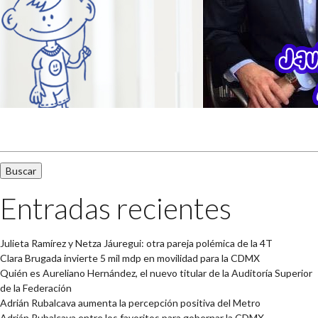
Buscar:
Entradas recientes
Julieta Ramírez y Netza Jáuregui: otra pareja polémica de la 4T
Clara Brugada invierte 5 mil mdp en movilidad para la CDMX
Quién es Aureliano Hernández, el nuevo titular de la Auditoría Superior
de la Federación
Adrián Rubalcava aumenta la percepción positiva del Metro
Adrián Rubalcava entre los favoritos para gobernar la CDMX