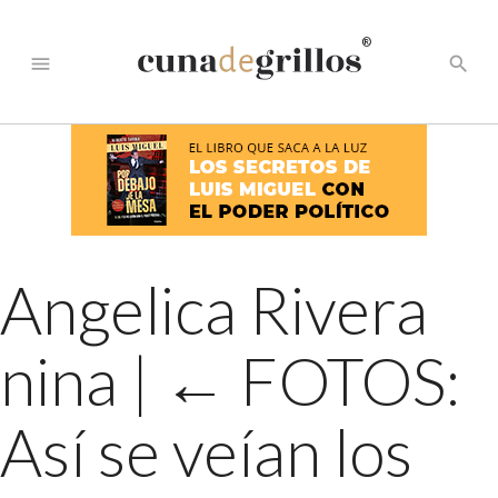
®
menu
search
Angelica Rivera
nina
|
←
FOTOS:
Así se veían los