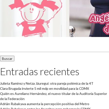
Buscar:
Entradas recientes
Julieta Ramírez y Netza Jáuregui: otra pareja polémica de la 4T
Clara Brugada invierte 5 mil mdp en movilidad para la CDMX
Quién es Aureliano Hernández, el nuevo titular de la Auditoría Superior
de la Federación
Adrián Rubalcava aumenta la percepción positiva del Metro
Adrián Rubalcava entre los favoritos para gobernar la CDMX