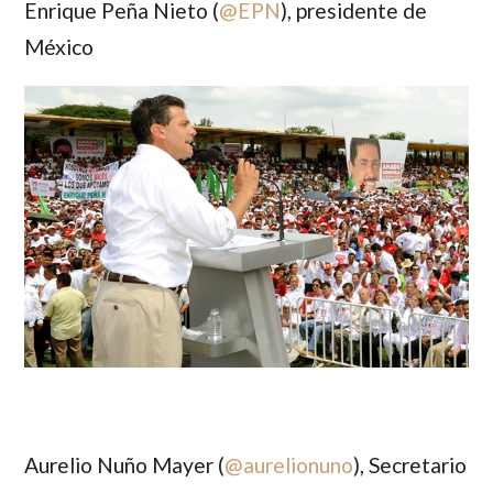
Enrique Peña Nieto (
@
EPN
)
, presidente de
México
Aurelio Nuño Mayer (
@
aurelionuno
)
, Secretario