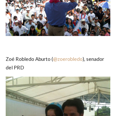
Zoé Robledo Aburto (
@
zoerobledo
)
, senador
del PRD