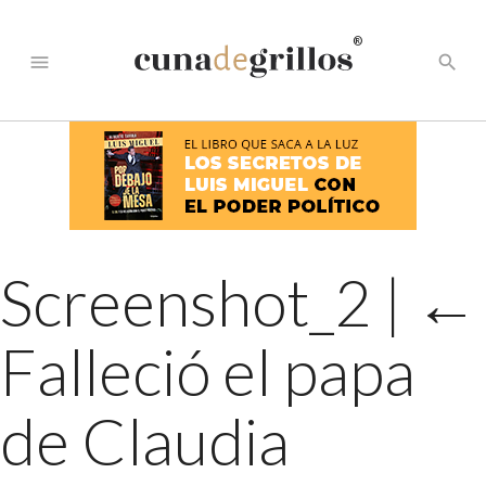
®
menu
search
Screenshot_2
|
←
Falleció el papa
de Claudia