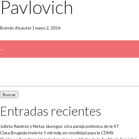
Pavlovich
Brando Alcauter
|
mayo 2, 2016
←
Buscar:
Entradas recientes
Julieta Ramírez y Netza Jáuregui: otra pareja polémica de la 4T
Clara Brugada invierte 5 mil mdp en movilidad para la CDMX