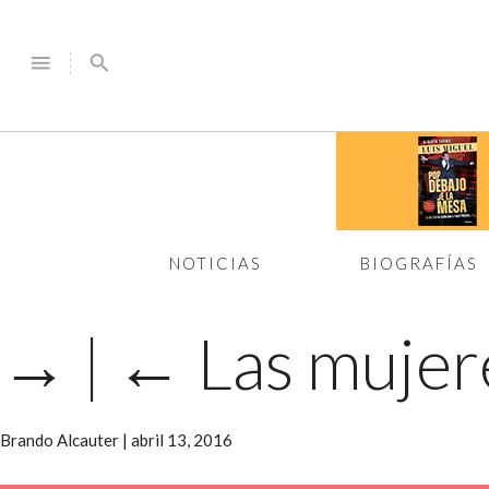
menu
search
NOTICIAS
BIOGRAFÍAS
→
|
←
Las mujer
Brando Alcauter
|
abril 13, 2016