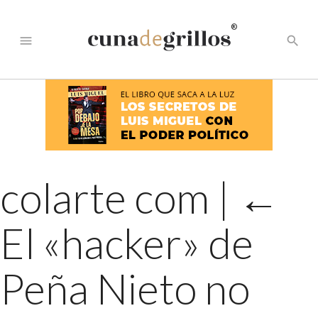
®
menu
search
colarte com
|
←
El «hacker» de
Peña Nieto no