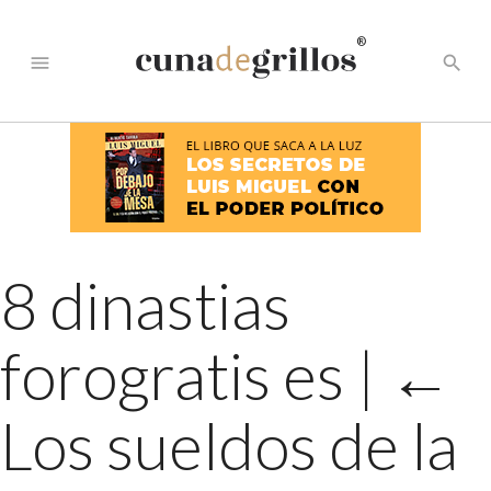
®
menu
search
8 dinastias
forogratis es
|
←
Los sueldos de la