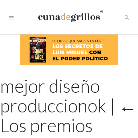
®
menu
search
mejor diseño
produccionok
|
←
Los premios