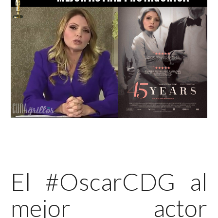
El #OscarCDG al
mejor actor