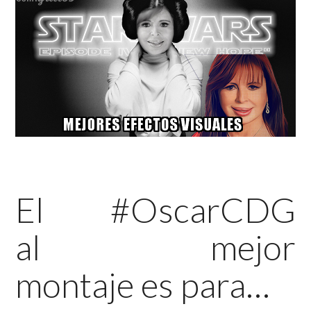
El #OscarCDG
al mejor
montaje es para…