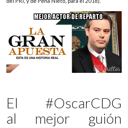
del PRI, y de Peña Nieto, para el 2018).
El #OscarCDG
al mejor guión