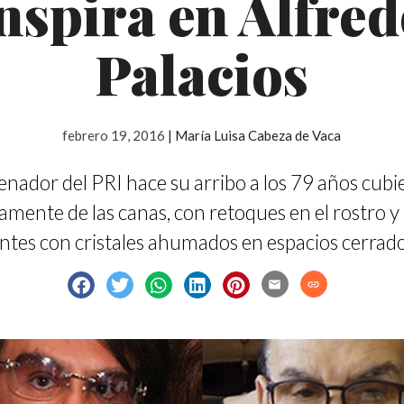
nspira en Alfre
Palacios
febrero 19, 2016
|
María Luisa Cabeza de Vaca
senador del PRI hace su arribo a los 79 años cubi
amente de las canas, con retoques en el rostro 
entes con cristales ahumados en espacios cerrado
email
link