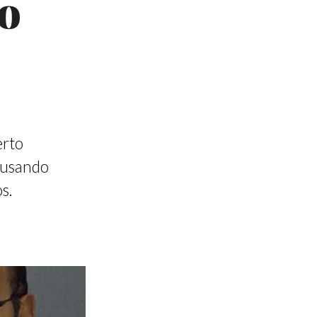
do
erto
y usando
s.