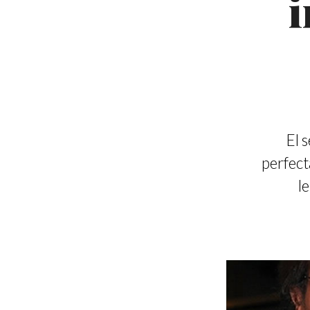
i
El 
perfect
l