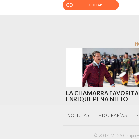
link
COPIAR
N
LA CHAMARRA FAVORITA
ENRIQUE PEÑA NIETO
NOTICIAS
BIOGRAFÍAS
F
© 2014-2026 Grupo F6