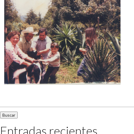
Buscar:
Entradas recientes