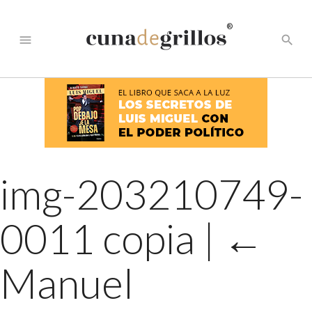
®
menu
search
img-203210749-
0011 copia
|
←
Manuel