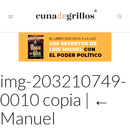
®
menu
search
img-203210749-
0010 copia
|
←
Manuel