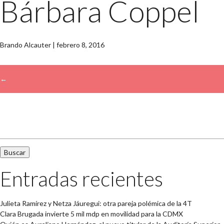
Bárbara Coppel
Brando Alcauter
|
febrero 8, 2016
←
→
Buscar:
Entradas recientes
Julieta Ramírez y Netza Jáuregui: otra pareja polémica de la 4T
Clara Brugada invierte 5 mil mdp en movilidad para la CDMX