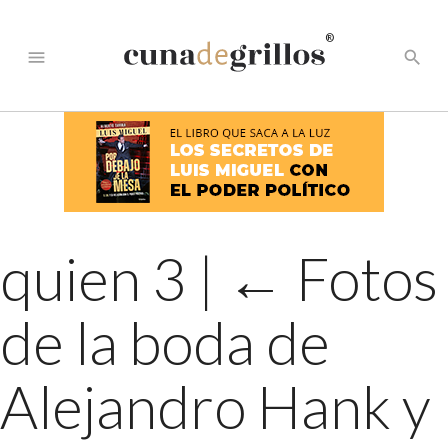
®
menu
search
quien 3
|
←
Fotos
de la boda de
Alejandro Hank y