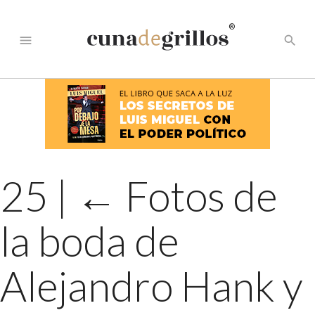
®
menu
search
25
|
←
Fotos de
la boda de
Alejandro Hank y