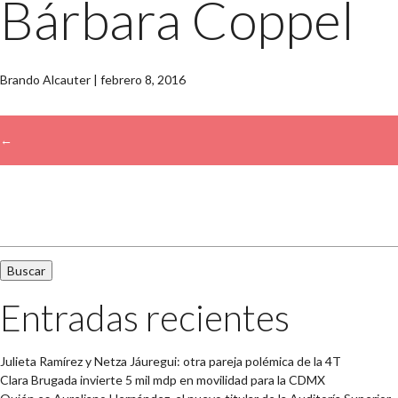
Bárbara Coppel
Brando Alcauter
|
febrero 8, 2016
←
→
Buscar:
Entradas recientes
Julieta Ramírez y Netza Jáuregui: otra pareja polémica de la 4T
Clara Brugada invierte 5 mil mdp en movilidad para la CDMX