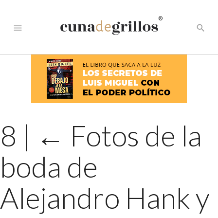
®
menu
search
8
|
←
Fotos de la
boda de
Alejandro Hank y