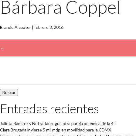
Bárbara Coppel
Brando Alcauter
|
febrero 8, 2016
←
→
Buscar:
Entradas recientes
Julieta Ramírez y Netza Jáuregui: otra pareja polémica de la 4T
Clara Brugada invierte 5 mil mdp en movilidad para la CDMX