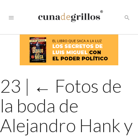
®
menu
search
23
|
←
Fotos de
la boda de
Alejandro Hank y