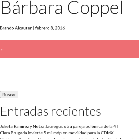
Bárbara Coppel
Brando Alcauter
|
febrero 8, 2016
←
→
Buscar:
Entradas recientes
Julieta Ramírez y Netza Jáuregui: otra pareja polémica de la 4T
Clara Brugada invierte 5 mil mdp en movilidad para la CDMX