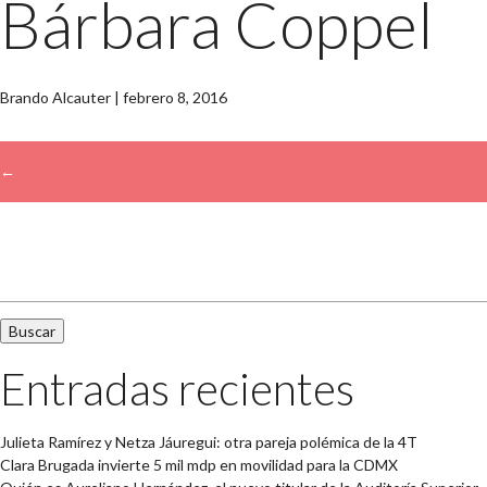
Bárbara Coppel
Brando Alcauter
|
febrero 8, 2016
←
→
Buscar:
Entradas recientes
Julieta Ramírez y Netza Jáuregui: otra pareja polémica de la 4T
Clara Brugada invierte 5 mil mdp en movilidad para la CDMX