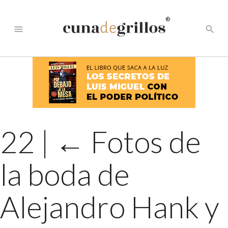
®
menu
search
22
|
←
Fotos de
la boda de
Alejandro Hank y