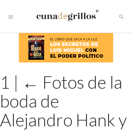
®
menu
search
1
|
←
Fotos de la
boda de
Alejandro Hank y