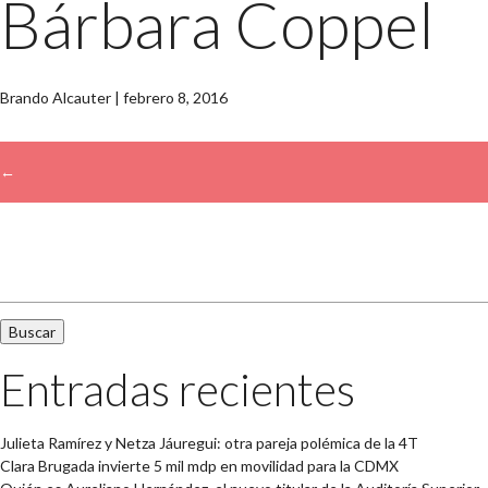
Bárbara Coppel
Brando Alcauter
|
febrero 8, 2016
←
→
Buscar:
Entradas recientes
Julieta Ramírez y Netza Jáuregui: otra pareja polémica de la 4T
Clara Brugada invierte 5 mil mdp en movilidad para la CDMX