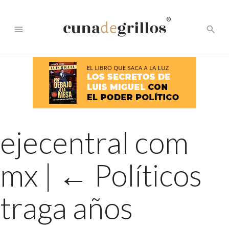
®
menu
search
ejecentral com
mx
|
←
Políticos
traga años