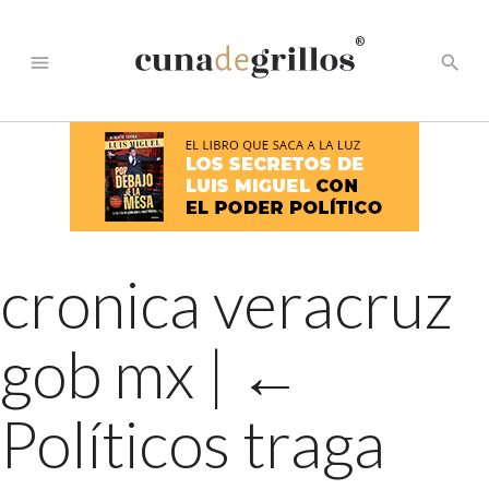
®
menu
search
cronica veracruz
gob mx
|
←
Políticos traga