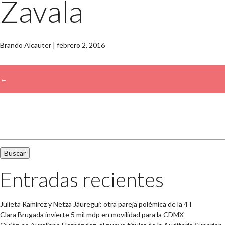
Zavala
Brando Alcauter
|
febrero 2, 2016
←
→
Buscar:
Entradas recientes
Julieta Ramírez y Netza Jáuregui: otra pareja polémica de la 4T
Clara Brugada invierte 5 mil mdp en movilidad para la CDMX