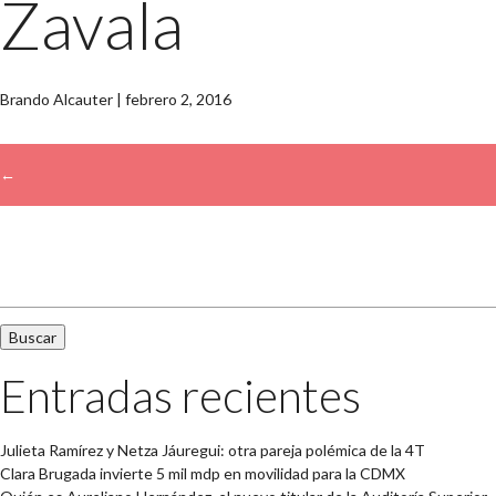
Zavala
Brando Alcauter
|
febrero 2, 2016
←
→
Buscar:
Entradas recientes
Julieta Ramírez y Netza Jáuregui: otra pareja polémica de la 4T
Clara Brugada invierte 5 mil mdp en movilidad para la CDMX