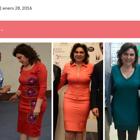
|
enero 28, 2016
←
→