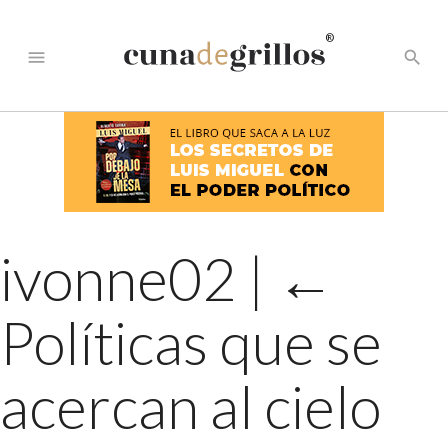
®
menu
search
ivonne02
|
←
Políticas que se
acercan al cielo